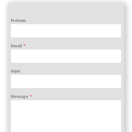
Prénom
Email
*
Sujet
Message
*